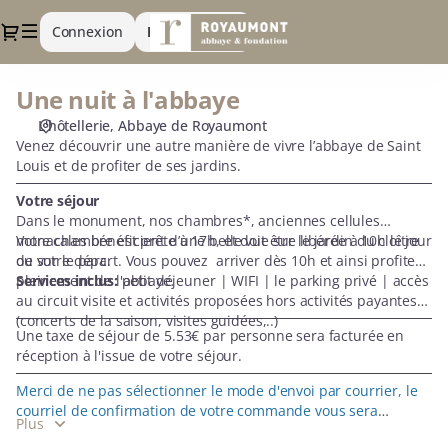
Choix
Dialogue
Connexion
Inscrivez-vous
d'une
date
[Une
Une nuit à l'abbaye
Une
nuit
nuit
à
L'hôtellerie
Abbaye de Royaumont
à
l'abbaye]
Venez découvrir une autre manière de vivre l’abbaye de Saint
l'abbaye
-
Louis et de profiter de ses jardins.
Fondation
Votre séjour
Royaumont
Dans le monument, nos chambres*, anciennes cellules
monacales bénéficient d’une belle vue sur le jardin du cloître
Votre chambre est prête à 17h, et doit être libérée à 10h le jour
ou sur le parc.
de votre départ. Vous pouvez arriver dès 10h et ainsi profiter
pleinement de l'abbaye.
Services inclus:
petit déjeuner | WIFI | le parking privé | accès
au circuit visite et activités proposées hors activités payantes
(concerts de la saison, visites guidées,..)
Une taxe de séjour de 5.53€ par personne sera facturée en
réception à l'issue de votre séjour.
Merci de ne pas sélectionner le mode d'envoi par courrier, le
courriel de confirmation de votre commande vous sera
Plus
demandé le jour de votre venue