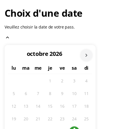
Choix d'une date
Veuillez choisir la date de votre pass.
Mois
octobre
2026
en
lu
ma
me
je
ve
sa
di
cours
1
2
3
4
Inactif
Inactif
Inactif
Inactif
5
6
7
8
9
10
11
Inactif
Inactif
Inactif
Inactif
Inactif
Inactif
Inactif
12
13
14
15
16
17
18
Inactif
Inactif
Inactif
Inactif
Inactif
Inactif
Inactif
19
20
21
22
23
24
25
Inactif
Inactif
Inactif
Inactif
Inactif
Inactif
Inactif